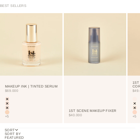
BEST SELLERS
1ST
MAKEUP INK | TINTED SERUM
CO
SALE PRICE
SAL
$69.000
$49
Color
Colo
LIGHT
CU
PORCELAIN
NE
CREAM
VA
1ST SCENE MAKEUP FIXER
VANILLA
NU
SALE PRICE
$40.000
+5
+5
SORT
SORT BY
FEATURED