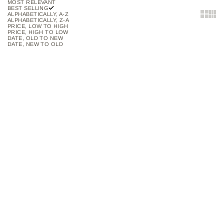
MOST RELEVANT
BEST SELLING
Show two
Show 
ALPHABETICALLY, A-Z
ALPHABETICALLY, Z-A
PRICE, LOW TO HIGH
PRICE, HIGH TO LOW
DATE, OLD TO NEW
DATE, NEW TO OLD
Choose options
Choose options
CREAMY STICK BLUSH
1ST SCENE COMPACT
COLLECTION
BLUSHES
SALE PRICE
$44.000
SALE PRICE
$33.000