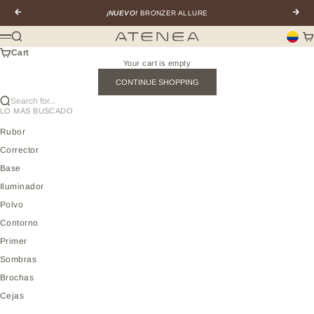
Skip to content
Previous
Next
¡NUEVO!
BRONZER ALLURE
Search
Ca
Atenea profesional
Menu
Cart
Your cart is empty
CONTINUE SHOPPING
Search for...
LO MÁS BUSCADO
Rubor
Corrector
Base
Iluminador
Polvo
Contorno
Primer
Sombras
Brochas
Cejas