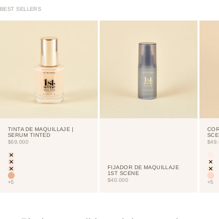
BEST SELLERS
TINTA DE MAQUILLAJE |
COR
SERUM TINTED
SCE
PRECIO DE OFERTA
PRE
$69.000
$49
Color
Colo
LIGHT
CU
PORCELAIN
NE
FIJADOR DE MAQUILLAJE
CREAM
VA
1ST SCENE
VAINILLA
NU
PRECIO DE OFERTA
$40.000
+5
+5