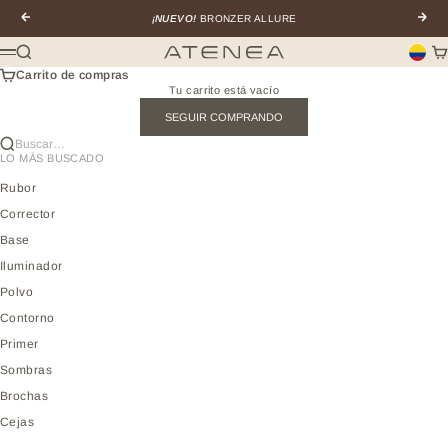
Ir al contenido
Anterior
Sigui
¡NUEVO!
BRONZER ALLURE
Buscar
Car
Atenea profesional
Menú
Carrito de compras
Tu carrito está vacío
SEGUIR COMPRANDO
Buscar…
LO MÁS BUSCADO
Rubor
Corrector
Base
Iluminador
Polvo
Contorno
Primer
Sombras
Brochas
Cejas