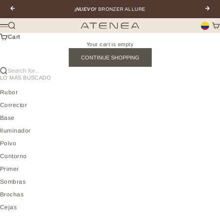
Skip to content
Previous
Next
¡NUEVO!
BRONZER ALLURE
Search
Ca
Atenea profesional
Menu
Cart
Your cart is empty
CONTINUE SHOPPING
Search for...
LO MÁS BUSCADO
Rubor
Corrector
Base
Iluminador
Polvo
Contorno
Primer
Sombras
Brochas
Cejas