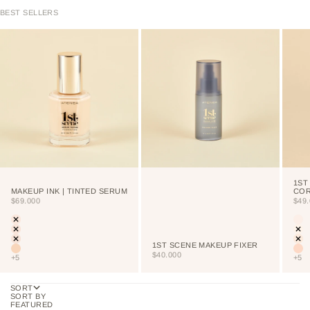
BEST SELLERS
1ST
MAKEUP INK | TINTED SERUM
CO
SALE PRICE
SAL
$69.000
$49
Color
Colo
LIGHT
CU
PORCELAIN
NE
CREAM
VA
1ST SCENE MAKEUP FIXER
VANILLA
NU
SALE PRICE
$40.000
+5
+5
SORT
SORT BY
FEATURED