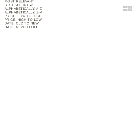
MOST RELEVANT
BEST SELLING
Show two
Show 
ALPHABETICALLY, A-Z
ALPHABETICALLY, Z-A
PRICE, LOW TO HIGH
PRICE, HIGH TO LOW
DATE, OLD TO NEW
DATE, NEW TO OLD
Add to cart
SOLD OUT
18-TONE ART DECO
1ST SCENE EYESHADOW
EYESHADOW PALETTE
PALETTE
SALE PRICE
SALE PRICE
$59.000
$64.000