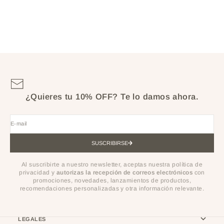
PR BOX ATENEA X FERRAZZO:
DISCOVER YOUR EDITORIAL
SIDE
SALE PRICE
$190.000
¿Quieres tu 10% OFF?
Te lo damos ahora.
E-mail
SUSCRIBIRSE
Al suscribirte a nuestro newsletter, aceptas nuestra política de
privacidad y
autorizas la recepción de correos electrónicos
con
promociones, novedades, lanzamientos de productos,
recomendaciones personalizadas y otra información relevante.
LEGALES