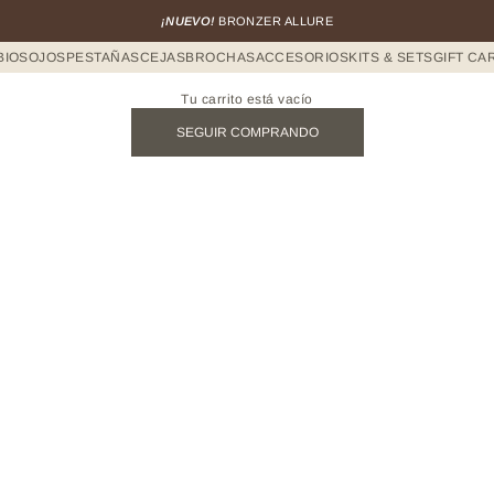
¡NUEVO!
BRONZER ALLURE
BIOS
OJOS
PESTAÑAS
CEJAS
BROCHAS
ACCESORIOS
KITS & SETS
GIFT CA
Tu carrito está vacío
SEGUIR COMPRANDO