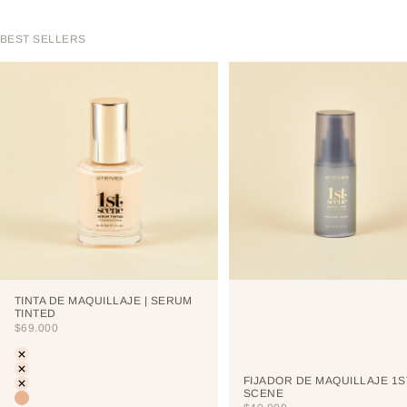
BEST SELLERS
TINTA DE MAQUILLAJE | SERUM
TINTED
PRECIO DE OFERTA
$69.000
Color
LIGHT
PORCELAIN
FIJADOR DE MAQUILLAJE 1S
CREAM
SCENE
VAINILLA