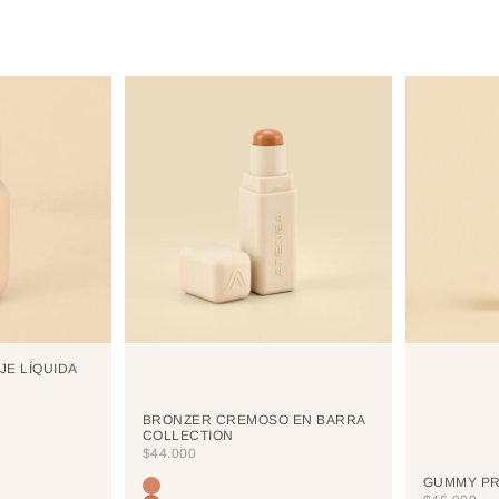
JE LÍQUIDA
BRONZER CREMOSO EN BARRA
COLLECTION
PRECIO DE OFERTA
$44.000
GUMMY PR
Color
TERRANOVA