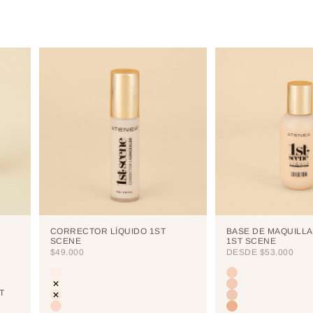
CORRECTOR LÍQUIDO 1ST
BASE DE MAQUILLA
SCENE
1ST SCENE
PRECIO DE OFERTA
PRECIO DE OFERTA
$49.000
DESDE
$53.000
Color
Color
CUTCREASE
LIGHT
NEUTRALIZER
PORCELAIN
T
VANILLA
CREAM
NUDE
VAINILLA