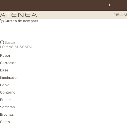
Ir al contenido
Anterior
Atenea profesional
PIEL
LA
Carrito de compras
Buscar…
LO MÁS BUSCADO
Rubor
Corrector
Base
Iluminador
Polvo
Contorno
Primer
Sombras
Brochas
Cejas