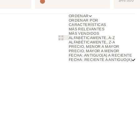
PRECIO D
$46.000
TOSTEDCOCONUT
ORDENAR
ORDENAR POR
CARACTERÍSTICAS
MÁS RELEVANTES
MÁS VENDIDOS
Show cards bigger
Show cards smaller
ALFABÉTICAMENTE, A-Z
ALFABÉTICAMENTE, Z-A
PRECIO, MENOR A MAYOR
PRECIO, MAYOR A MENOR
FECHA: ANTIGUO(A) A RECIENTE
FECHA: RECIENTE A ANTIGUO(A)
ADIR AL CARRITO
AÑADIR AL CARRITO