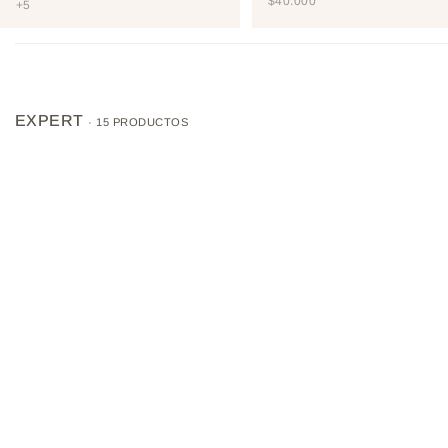
PRECIO DE OFERTA
$40.000
+5
EXPERT
· 15 PRODUCTOS