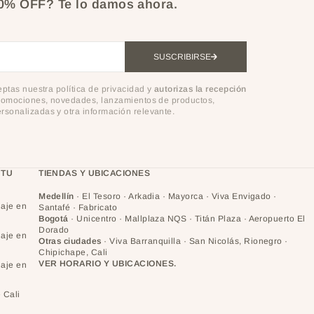
10% OFF?
Te lo damos ahora.
SUSCRIBIRSE
ceptas nuestra política de privacidad y
autorizas la recepción
omociones, novedades, lanzamientos de productos,
sonalizadas y otra información relevante.
 TU
TIENDAS Y UBICACIONES
Medellín
· El Tesoro · Arkadia · Mayorca · Viva Envigado ·
laje en
Santafé · Fabricato
Bogotá
· Unicentro · Mallplaza NQS · Titán Plaza · Aeropuerto El
Dorado
laje en
Otras ciudades
· Viva Barranquilla · San Nicolás, Rionegro ·
Chipichape, Cali
VER HORARIO Y UBICACIONES.
laje en
 Cali