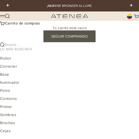
Ir al contenido
Anterior
Sigui
¡NUEVO!
BRONZER ALLURE
Buscar
Car
Atenea profesional
Menú
Carrito de compras
Tu carrito está vacío
SEGUIR COMPRANDO
Buscar…
LO MÁS BUSCADO
Rubor
Corrector
Base
Iluminador
Polvo
Contorno
Primer
Sombras
Brochas
Cejas