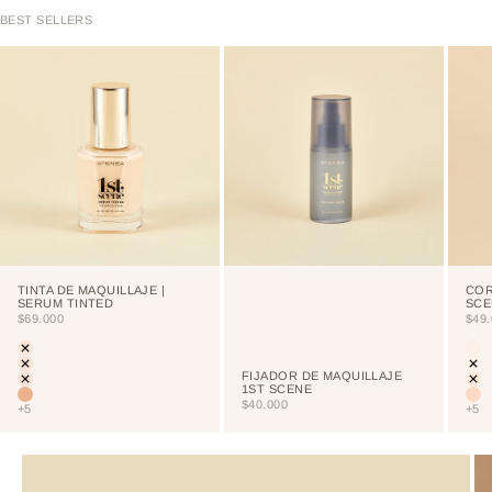
BEST SELLERS
TINTA DE MAQUILLAJE |
COR
SERUM TINTED
SCE
PRECIO DE OFERTA
PRE
$69.000
$49
Color
Colo
LIGHT
CU
PORCELAIN
NE
FIJADOR DE MAQUILLAJE
CREAM
VA
1ST SCENE
VAINILLA
NU
PRECIO DE OFERTA
$40.000
+5
+5