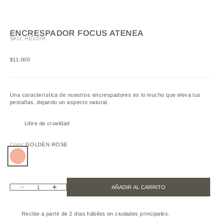
ENCRESPADOR FOCUS ATENEA
SKU: HE107R
Precio de oferta
$11.000
Una característica de nuestros encrespadores es lo mucho que eleva tus
pestañas, dejando un aspecto natural.
Libre de crueldad
Color:
GOLDEN ROSE
GOLDEN ROSE
Reducir cantidad
Aumentar cantidad
AÑADIR AL CARRITO
Recibe a partir de 2 días hábiles en ciudades principales.