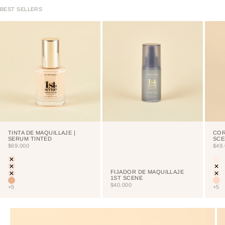
BEST SELLERS
TINTA DE MAQUILLAJE |
COR
SERUM TINTED
SCE
PRECIO DE OFERTA
PRE
$69.000
$49
Color
Colo
LIGHT
CU
PORCELAIN
NE
FIJADOR DE MAQUILLAJE
CREAM
VA
1ST SCENE
VAINILLA
NU
PRECIO DE OFERTA
$40.000
+5
+5