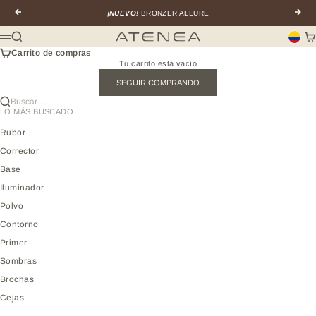
Ir al contenido
Anterior
Sigui
¡NUEVO!
BRONZER ALLURE
Buscar
Car
Atenea profesional
Menú
Carrito de compras
Tu carrito está vacío
SEGUIR COMPRANDO
Buscar…
LO MÁS BUSCADO
Rubor
Corrector
Base
Iluminador
Polvo
Contorno
Primer
Sombras
Brochas
Cejas