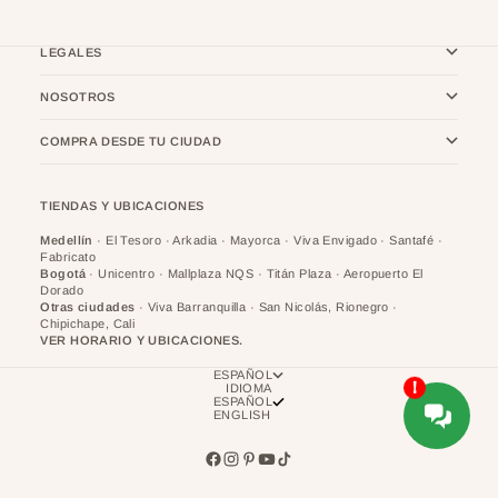
LEGALES
NOSOTROS
COMPRA DESDE TU CIUDAD
TIENDAS Y UBICACIONES
Medellín
· El Tesoro · Arkadia · Mayorca · Viva Envigado · Santafé ·
Fabricato
Bogotá
· Unicentro · Mallplaza NQS · Titán Plaza · Aeropuerto El
Dorado
Otras ciudades
· Viva Barranquilla · San Nicolás, Rionegro ·
Chipichape, Cali
VER HORARIO Y UBICACIONES.
ESPAÑOL
IDIOMA
ESPAÑOL
ENGLISH