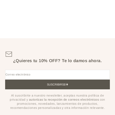
KIT DE BROCHAS DE
MAQUILLAJE CORAL LIFE
PRECIO DE OFERTA
$160.000
¿Quieres tu 10% OFF?
Te lo damos ahora.
Correo electrónico
SUSCRIBIRSE
Al suscribirte a nuestro newsletter, aceptas nuestra política de
privacidad y
autorizas la recepción de correos electrónicos
con
promociones, novedades, lanzamientos de productos,
recomendaciones personalizadas y otra información relevante.