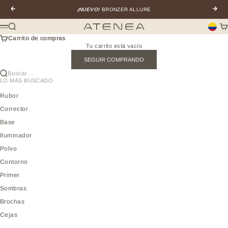
Ir al contenido
Anterior
Sigui
¡NUEVO!
BRONZER ALLURE
Buscar
Car
Atenea profesional
Menú
Carrito de compras
Tu carrito está vacío
SEGUIR COMPRANDO
Buscar…
LO MÁS BUSCADO
Rubor
Corrector
Base
Iluminador
Polvo
Contorno
Primer
Sombras
Brochas
Cejas