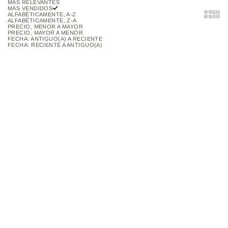
MÁS RELEVANTES
MÁS VENDIDOS
Show two
Show 
ALFABÉTICAMENTE, A-Z
ALFABÉTICAMENTE, Z-A
PRECIO, MENOR A MAYOR
PRECIO, MAYOR A MENOR
FECHA: ANTIGUO(A) A RECIENTE
FECHA: RECIENTE A ANTIGUO(A)
Añadir al carrito
Añadir al carrito
PALETA DE RUBORES
PALETA DE CONTORNOS E
GLAMBLACK
ILUMINADOR GLAMBLACK
PRECIO DE OFERTA
PRECIO DE OFERTA
$44.000
$54.000