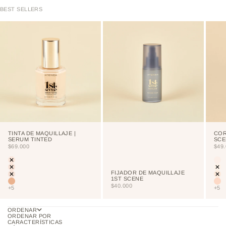
BEST SELLERS
TINTA DE MAQUILLAJE |
COR
SERUM TINTED
SCE
PRECIO DE OFERTA
PRE
$69.000
$49
Color
Colo
LIGHT
CU
PORCELAIN
NE
FIJADOR DE MAQUILLAJE
CREAM
VA
1ST SCENE
VAINILLA
NU
PRECIO DE OFERTA
$40.000
+5
+5
ORDENAR
ORDENAR POR
CARACTERÍSTICAS