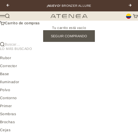
Ir al contenido
Anterior
Sigui
¡NUEVO!
BRONZER ALLURE
Buscar
Car
Atenea profesional
Menú
Carrito de compras
Tu carrito está vacío
SEGUIR COMPRANDO
Buscar…
LO MÁS BUSCADO
Rubor
Corrector
Base
Iluminador
Polvo
Contorno
Primer
Sombras
Brochas
Cejas