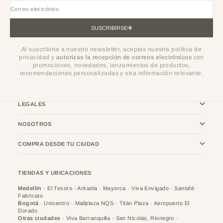
Correo electrónico
SUSCRIBIRSE
Al suscribirte a nuestro newsletter, aceptas nuestra política de
privacidad y
autorizas la recepción de correos electrónicos
con
promociones, novedades, lanzamientos de productos,
recomendaciones personalizadas y otra información relevante.
LEGALES
NOSOTROS
COMPRA DESDE TU CIUDAD
TIENDAS Y UBICACIONES
Medellín
· El Tesoro · Arkadia · Mayorca · Viva Envigado · Santafé ·
Fabricato
Bogotá
· Unicentro · Mallplaza NQS · Titán Plaza · Aeropuerto El
Dorado
Otras ciudades
· Viva Barranquilla · San Nicolás, Rionegro ·