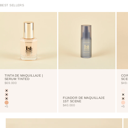
BEST SELLERS
TINTA DE MAQUILLAJE |
COR
SERUM TINTED
SCE
PRECIO DE OFERTA
PRE
$69.000
$49
Color
Colo
LIGHT
CU
PORCELAIN
NE
FIJADOR DE MAQUILLAJE
CREAM
VA
1ST SCENE
VAINILLA
NU
PRECIO DE OFERTA
$40.000
+5
+5