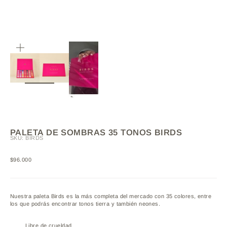
ZOOM
PALETA DE SOMBRAS 35 TONOS BIRDS
SKU: BIRDS
Precio de oferta
$96.000
Nuestra paleta Birds es la más completa del mercado con 35 colores, entre
los que podrás encontrar tonos tierra y también neones.
Libre de crueldad