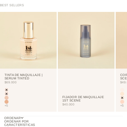
BEST SELLERS
TINTA DE MAQUILLAJE |
COR
SERUM TINTED
SCE
PRECIO DE OFERTA
PRE
$69.000
$49
Color
Colo
LIGHT
CU
PORCELAIN
NE
FIJADOR DE MAQUILLAJE
CREAM
VA
1ST SCENE
VAINILLA
NU
PRECIO DE OFERTA
$40.000
+5
+5
ORDENAR
ORDENAR POR
CARACTERÍSTICAS