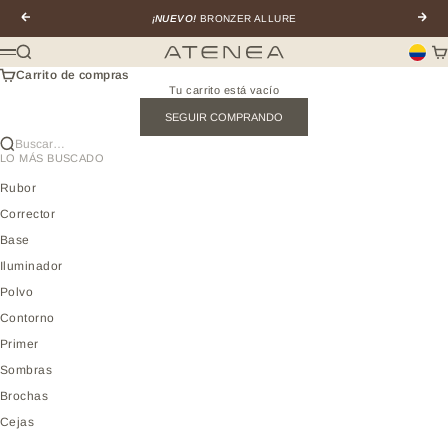
Ir al contenido
Anterior
Sigui
¡NUEVO!
BRONZER ALLURE
Buscar
Car
Atenea profesional
Menú
Carrito de compras
Tu carrito está vacío
SEGUIR COMPRANDO
Buscar…
LO MÁS BUSCADO
Rubor
Corrector
Base
Iluminador
Polvo
Contorno
Primer
Sombras
Brochas
Cejas