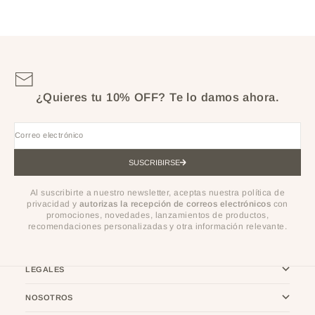
PRECIO DE OFERTA
PRECIO DE OFERTA
$500.000
$1.000.000
¿Quieres tu 10% OFF?
Te lo damos ahora.
Correo electrónico
SUSCRIBIRSE
Al suscribirte a nuestro newsletter, aceptas nuestra política de
privacidad y
autorizas la recepción de correos electrónicos
con
promociones, novedades, lanzamientos de productos,
recomendaciones personalizadas y otra información relevante.
LEGALES
NOSOTROS