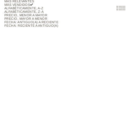
MÁS RELEVANTES
MÁS VENDIDOS
Show two
Show 
ALFABÉTICAMENTE, A-Z
ALFABÉTICAMENTE, Z-A
PRECIO, MENOR A MAYOR
PRECIO, MAYOR A MENOR
FECHA: ANTIGUO(A) A RECIENTE
FECHA: RECIENTE A ANTIGUO(A)
Añadir al carrito
AGOTADO
55% OFF
PALETA DE SOMBRAS
MALETA DE MAQUILLAJE |
MARVELOUS | MAKEUP
NECESER
EXPERT
PRECIO DE OFERTA
PRECIO NORMAL
PRECIO DE OFERTA
$50.000
$110.000
$96.000