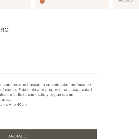
PRECIO D
$46.000
TOSTEDCOCONUT
PRO
fesionales que buscan la combinación perfecta de
ficiente. Esta maleta te proporciona la capacidad
les de belleza con estilo y organización,
arias.
cm x Alto 40cm
AGOTADO