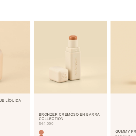
JE LÍQUIDA
BRONZER CREMOSO EN BARRA
COLLECTION
PRECIO DE OFERTA
$44.000
GUMMY PR
Color
TERRANOVA