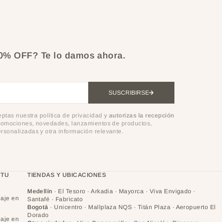
10% OFF?
Te lo damos ahora.
SUSCRIBIRSE
ceptas nuestra política de privacidad y
autorizas la recepción
omociones, novedades, lanzamientos de productos,
sonalizadas y otra información relevante.
 TU
TIENDAS Y UBICACIONES
Medellín
· El Tesoro · Arkadia · Mayorca · Viva Envigado ·
laje en
Santafé · Fabricato
Bogotá
· Unicentro · Mallplaza NQS · Titán Plaza · Aeropuerto El
Dorado
laje en