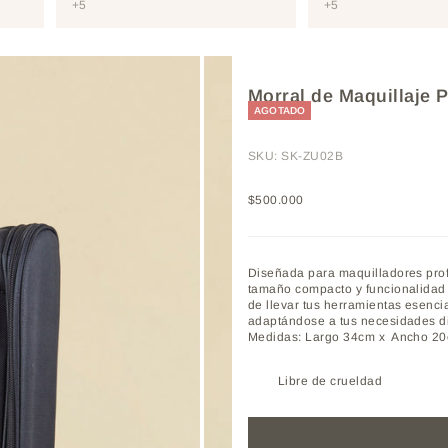
+5
+5
Morral de Maquillaje 
AGOTADO
SKU: SK-ZU02B
Precio de oferta
$500.000
Diseñada para maquilladores pro
tamaño compacto y funcionalidad e
de llevar tus herramientas esencia
adaptándose a tus necesidades di
Medidas: Largo 34cm x Ancho 20
Libre de crueldad