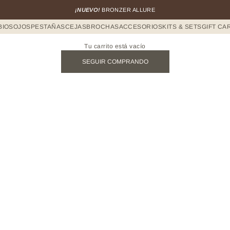
¡NUEVO!
BRONZER ALLURE
BIOS
OJOS
PESTAÑAS
CEJAS
BROCHAS
ACCESORIOS
KITS & SETS
GIFT CA
Tu carrito está vacío
SEGUIR COMPRANDO