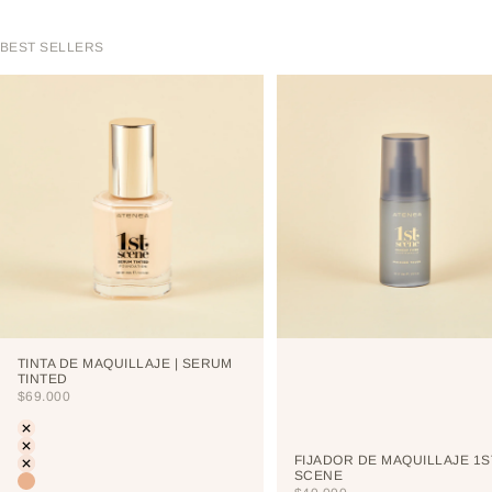
BEST SELLERS
TINTA DE MAQUILLAJE | SERUM
TINTED
PRECIO DE OFERTA
$69.000
Color
LIGHT
PORCELAIN
FIJADOR DE MAQUILLAJE 1S
CREAM
SCENE
VAINILLA