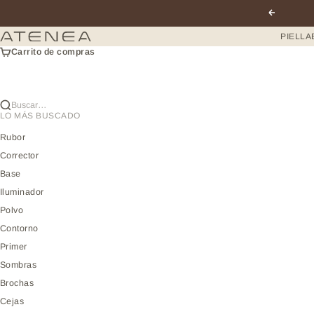
Ir al contenido
Anterior
Atenea profesional
PIEL
LA
Carrito de compras
Buscar…
LO MÁS BUSCADO
Rubor
Corrector
Base
Iluminador
Polvo
Contorno
Primer
Sombras
Brochas
Cejas