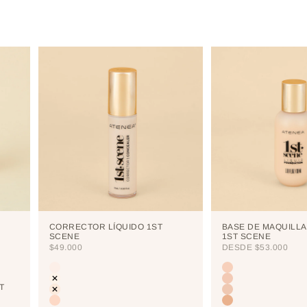
CORRECTOR LÍQUIDO 1ST
BASE DE MAQUILLA
SCENE
1ST SCENE
PRECIO DE OFERTA
PRECIO DE OFERTA
$49.000
DESDE
$53.000
Color
Color
CUTCREASE
LIGHT
NEUTRALIZER
PORCELAIN
T
VANILLA
CREAM
NUDE
VAINILLA