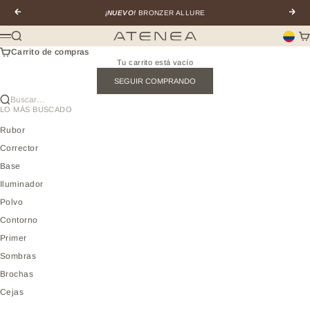
Ir al contenido
Anterior
Sigui
¡NUEVO!
BRONZER ALLURE
Buscar
Car
Atenea profesional
Menú
Carrito de compras
Tu carrito está vacío
SEGUIR COMPRANDO
Buscar…
LO MÁS BUSCADO
Rubor
Corrector
Base
Iluminador
Polvo
Contorno
Primer
Sombras
Brochas
Cejas