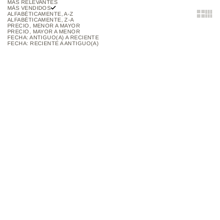
MÁS RELEVANTES
MÁS VENDIDOS
Show two
Show 
ALFABÉTICAMENTE, A-Z
ALFABÉTICAMENTE, Z-A
PRECIO, MENOR A MAYOR
PRECIO, MAYOR A MENOR
FECHA: ANTIGUO(A) A RECIENTE
FECHA: RECIENTE A ANTIGUO(A)
Añadir al carrito
AGOTADO
55% OFF
MALETA DE MAQUILLAJE |
PALETA DE SOMBRAS
NECESER
STORYTIME SUBLIME
PRECIO DE OFERTA
PRECIO NORMAL
PRECIO DE OFERTA
$50.000
$110.000
$150.000