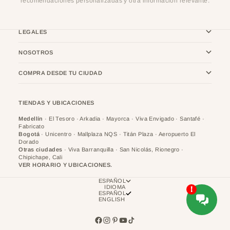
recomendaciones personalizadas y otra información relevante.
LEGALES
NOSOTROS
COMPRA DESDE TU CIUDAD
TIENDAS Y UBICACIONES
Medellín
· El Tesoro · Arkadia · Mayorca · Viva Envigado · Santafé ·
Fabricato
Bogotá
· Unicentro · Mallplaza NQS · Titán Plaza · Aeropuerto El
Dorado
Otras ciudades
· Viva Barranquilla · San Nicolás, Rionegro ·
Chipichape, Cali
VER HORARIO Y UBICACIONES.
ESPAÑOL
IDIOMA
ESPAÑOL
ENGLISH