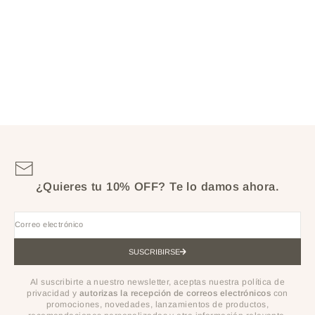
MALETA DE MAQUILLAJE PRO
PRECIO DE OFERTA
$1.000.000
¿Quieres tu 10% OFF?
Te lo damos ahora.
Correo electrónico
SUSCRIBIRSE
Al suscribirte a nuestro newsletter, aceptas nuestra política de
privacidad y
autorizas la recepción de correos electrónicos
con
promociones, novedades, lanzamientos de productos,