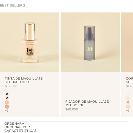
BEST SELLERS
TINTA DE MAQUILLAJE |
COR
SERUM TINTED
SCE
PRECIO DE OFERTA
PRE
$69.000
$49
Color
Colo
LIGHT
CU
PORCELAIN
NE
FIJADOR DE MAQUILLAJE
CREAM
VA
1ST SCENE
VAINILLA
NU
PRECIO DE OFERTA
$40.000
+5
+5
ORDENAR
ORDENAR POR
CARACTERÍSTICAS