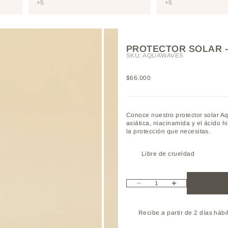
+5
+5
PROTECTOR SOLAR 
SKU: AQUAWAVES
Precio de oferta
$66.000
Conoce nuestro protector solar A
asiática, niacinamida y el ácido h
la protección que necesitas.
Libre de crueldad
Reducir cantidad
Aumentar cantidad
Recibe a partir de 2 días hábi