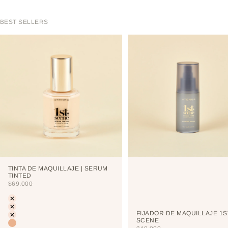
BEST SELLERS
TINTA DE MAQUILLAJE | SERUM
TINTED
PRECIO DE OFERTA
$69.000
Color
LIGHT
PORCELAIN
FIJADOR DE MAQUILLAJE 1S
CREAM
SCENE
VAINILLA