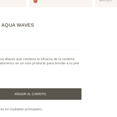
PRECIO D
$46.000
TOSTEDCOCONUT
- AQUA WAVES
qua Waves que combina la eficacia de la centella
ialurónico en un solo producto para brindar a tu piel
AÑADIR AL CARRITO
les en ciudades principales.