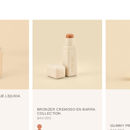
JE LÍQUIDA
BRONZER CREMOSO EN BARRA
COLLECTION
PRECIO DE OFERTA
$44.000
GUMMY PR
Color
TERRANOVA