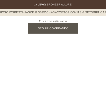
¡NUEVO!
BRONZER ALLURE
BIOS
OJOS
PESTAÑAS
CEJAS
BROCHAS
ACCESORIOS
KITS & SETS
GIFT CA
Tu carrito está vacío
SEGUIR COMPRANDO