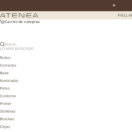
Ir al contenido
Anterior
Atenea profesional
PIEL
LA
Carrito de compras
Buscar…
LO MÁS BUSCADO
Rubor
Corrector
Base
Iluminador
Polvo
Contorno
Primer
Sombras
Brochas
Cejas