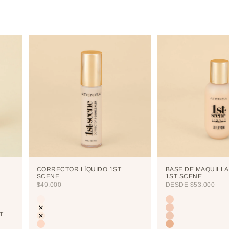
CORRECTOR LÍQUIDO 1ST
BASE DE MAQUILLA
SCENE
1ST SCENE
PRECIO DE OFERTA
PRECIO DE OFERTA
$49.000
DESDE
$53.000
Color
Color
CUTCREASE
LIGHT
NEUTRALIZER
PORCELAIN
T
VANILLA
CREAM
NUDE
VAINILLA