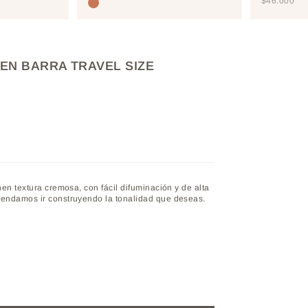
PRECIO D
$46.000
TOSTEDCOCONUT
EN BARRA TRAVEL SIZE
nen textura cremosa, con fácil difuminación y de alta
mendamos ir construyendo la tonalidad que deseas.