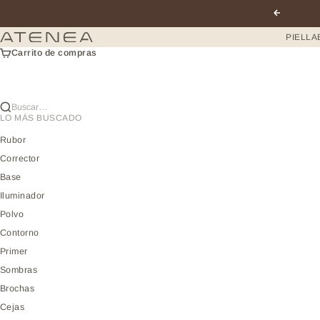
Ir al contenido
Anterior
Atenea profesional
PIEL
LA
Carrito de compras
Buscar…
LO MÁS BUSCADO
Rubor
Corrector
Base
Iluminador
Polvo
Contorno
Primer
Sombras
Brochas
Cejas