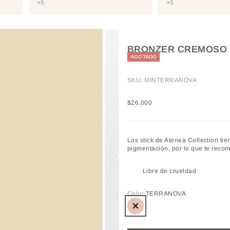
+5
+5
BRONZER CREMOSO 
AGOTADO
SKU: MINTERRANOVA
Precio de oferta
$26.000
Los stick de Atenea Collection tie
pigmentación, por lo que te reco
Libre de crueldad
Color:
TERRANOVA
TERRANOVA