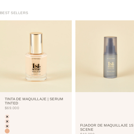
BEST SELLERS
TINTA DE MAQUILLAJE | SERUM
TINTED
PRECIO DE OFERTA
$69.000
Color
LIGHT
PORCELAIN
FIJADOR DE MAQUILLAJE 1S
CREAM
SCENE
VAINILLA