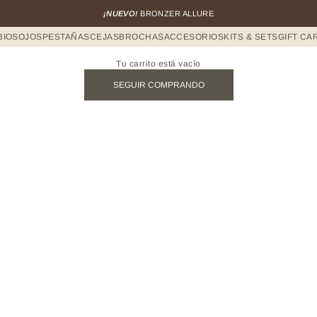
¡NUEVO!
BRONZER ALLURE
BIOS
OJOS
PESTAÑAS
CEJAS
BROCHAS
ACCESORIOS
KITS & SETS
GIFT CA
Tu carrito está vacío
SEGUIR COMPRANDO