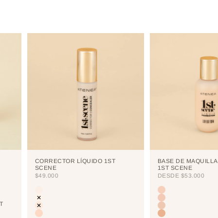
CORRECTOR LÍQUIDO 1ST
BASE DE MAQUILLA
SCENE
1ST SCENE
PRECIO DE OFERTA
PRECIO DE OFERTA
$49.000
DESDE
$53.000
Color
Color
CUTCREASE
LIGHT
NEUTRALIZER
PORCELAIN
T
VANILLA
CREAM
NUDE
VAINILLA