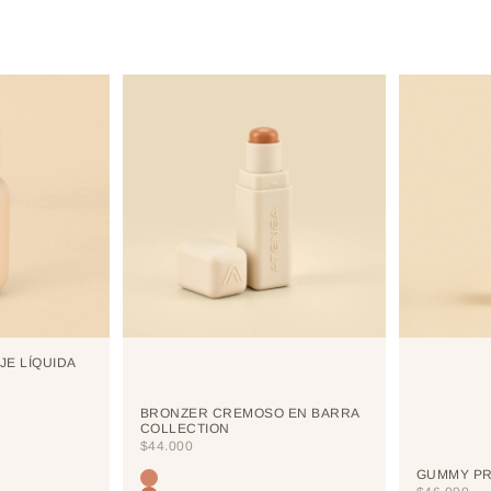
JE LÍQUIDA
BRONZER CREMOSO EN BARRA
COLLECTION
PRECIO DE OFERTA
$44.000
GUMMY PR
Color
TERRANOVA