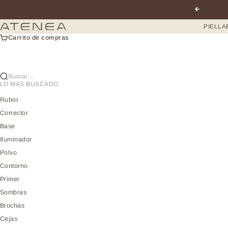
Ir al contenido
Anterior
Atenea profesional
PIEL
LA
Carrito de compras
Buscar…
LO MÁS BUSCADO
Rubor
Corrector
Base
Iluminador
Polvo
Contorno
Primer
Sombras
Brochas
Cejas