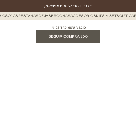
¡NUEVO!
BRONZER ALLURE
BIOS
OJOS
PESTAÑAS
CEJAS
BROCHAS
ACCESORIOS
KITS & SETS
GIFT CA
Tu carrito está vacío
SEGUIR COMPRANDO