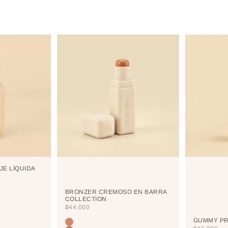
JE LÍQUIDA
BRONZER CREMOSO EN BARRA
COLLECTION
PRECIO DE OFERTA
$44.000
GUMMY PR
Color
TERRANOVA