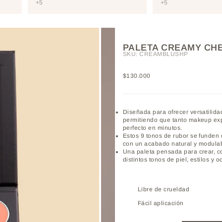
+5
+5
PALETA CREAMY CHE
SKU: CREAMBLUSHP
Precio de oferta
$130.000
Diseñada para ofrecer versatilida
permitiendo que tanto makeup exp
perfecto en minutos.
Estos 9 tonos de rubor se funden 
con un acabado natural y modula
Una paleta pensada para crear, co
distintos tonos de piel, estilos y 
Libre de crueldad
Fácil aplicación