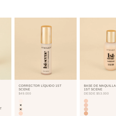
CORRECTOR LÍQUIDO 1ST
BASE DE MAQUILLA
SCENE
1ST SCENE
PRECIO DE OFERTA
PRECIO DE OFERTA
$49.000
DESDE
$53.000
Color
Color
CUTCREASE
LIGHT
NEUTRALIZER
PORCELAIN
T
VANILLA
CREAM
NUDE
VAINILLA