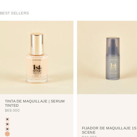
BEST SELLERS
TINTA DE MAQUILLAJE | SERUM
TINTED
PRECIO DE OFERTA
$69.000
Color
LIGHT
PORCELAIN
FIJADOR DE MAQUILLAJE 1S
CREAM
SCENE
VAINILLA