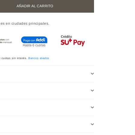
AÑADIR AL CARRITO
les en ciudades principales.
3
cuotas sin interés.
Bancos aliados