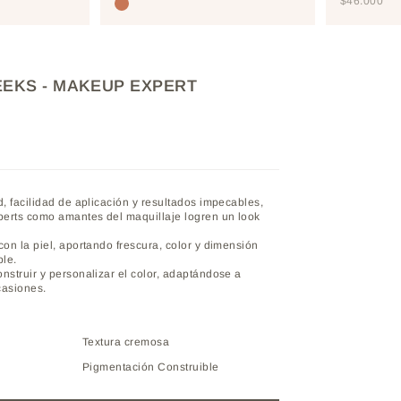
PRECIO D
$46.000
TOSTEDCOCONUT
EKS - MAKEUP EXPERT
d, facilidad de aplicación y resultados impecables,
erts como amantes del maquillaje logren un look
con la piel, aportando frescura, color y dimensión
ble.
nstruir y personalizar el color, adaptándose a
ocasiones.
Textura cremosa
Pigmentación Construible