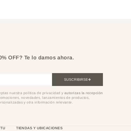
10% OFF?
Te lo damos ahora.
SUSCRIBIRSE
ceptas nuestra política de privacidad y
autorizas la recepción
omociones, novedades, lanzamientos de productos,
sonalizadas y otra información relevante.
 TU
TIENDAS Y UBICACIONES