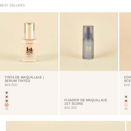
BEST SELLERS
TINTA DE MAQUILLAJE |
COR
SERUM TINTED
SCE
PRECIO DE OFERTA
PRE
$69.000
$49
Color
Colo
LIGHT
CU
PORCELAIN
NE
FIJADOR DE MAQUILLAJE
CREAM
VA
1ST SCENE
VAINILLA
NU
PRECIO DE OFERTA
$40.000
+5
+5