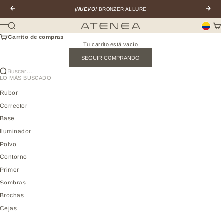
Ir al contenido
Anterior
Sigui
¡NUEVO!
BRONZER ALLURE
Buscar
Car
Atenea profesional
Menú
Carrito de compras
Tu carrito está vacío
SEGUIR COMPRANDO
Buscar…
LO MÁS BUSCADO
Rubor
Corrector
Base
Iluminador
Polvo
Contorno
Primer
Sombras
Brochas
Cejas