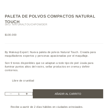
PALETA DE POLVOS COMPACTOS NATURAL
TOUCH
SKU: NATURALTOUCHPOWDER
Precio de oferta
$100.000
By Makeup Expert: Nueva paleta de polvos Natural Touch. Creada para
maquilladores expertos y personas apasionadas por el maquillaje.
Son 9 tonos disponibles que se adaptan a todo tipo de piel: úsala para
iluminar puntos altos del rostro, sellar productos en crema y definir
contornos.
Libre de crueldad
Reducir cantidad
Aumentar cantidad
AÑADIR AL CARRITO
Recibe a partir de 2 días hábiles en ciudades principales.