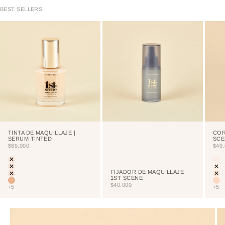
BEST SELLERS
TINTA DE MAQUILLAJE |
COR
SERUM TINTED
SCE
PRECIO DE OFERTA
PRE
$69.000
$49
Color
Colo
LIGHT
CU
PORCELAIN
NE
FIJADOR DE MAQUILLAJE
CREAM
VA
1ST SCENE
VAINILLA
NU
PRECIO DE OFERTA
$40.000
+5
+5