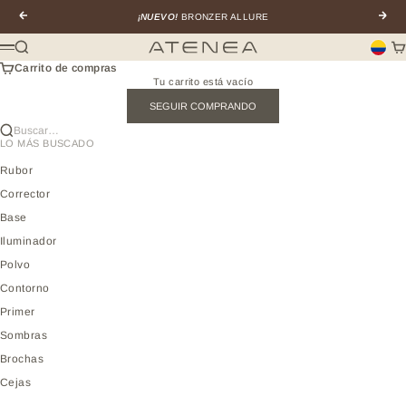
Ir al contenido
Anterior
Sigui
¡NUEVO!
BRONZER ALLURE
Buscar
Car
Atenea profesional
Menú
Carrito de compras
Tu carrito está vacío
SEGUIR COMPRANDO
Buscar…
LO MÁS BUSCADO
Rubor
Corrector
Base
Iluminador
Polvo
Contorno
Primer
Sombras
Brochas
Cejas