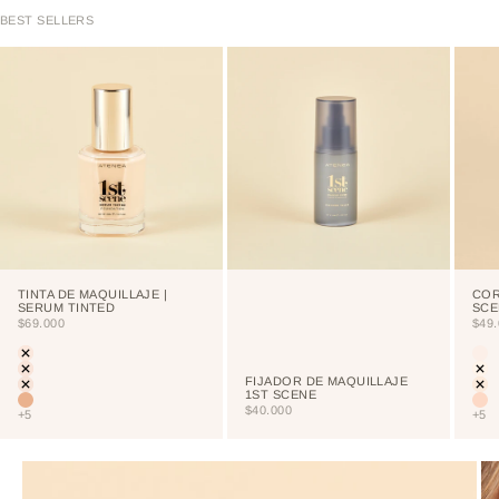
BEST SELLERS
TINTA DE MAQUILLAJE |
COR
SERUM TINTED
SCE
PRECIO DE OFERTA
PRE
$69.000
$49
Color
Colo
LIGHT
CU
PORCELAIN
NE
FIJADOR DE MAQUILLAJE
CREAM
VA
1ST SCENE
VAINILLA
NU
PRECIO DE OFERTA
$40.000
+5
+5