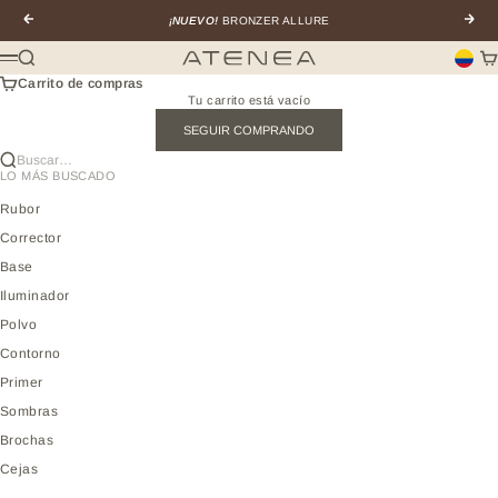
Ir al contenido
Anterior
Sigui
¡NUEVO!
BRONZER ALLURE
Buscar
Car
Atenea profesional
Menú
Carrito de compras
Tu carrito está vacío
SEGUIR COMPRANDO
Buscar…
LO MÁS BUSCADO
Rubor
Corrector
Base
Iluminador
Polvo
Contorno
Primer
Sombras
Brochas
Cejas