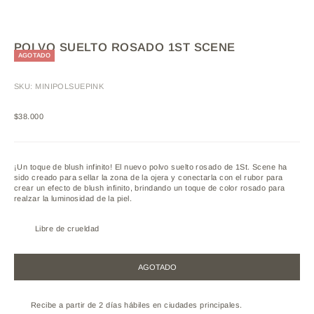
POLVO SUELTO ROSADO 1ST SCENE
AGOTADO
SKU: MINIPOLSUEPINK
Precio de oferta
$38.000
¡Un toque de blush infinito!
El nuevo polvo suelto rosado de 1St. Scene ha
sido creado para sellar la zona de la ojera y conectarla con el rubor para
crear un efecto de blush infinito, brindando un toque de color rosado para
realzar la luminosidad de la piel.
Libre de crueldad
AGOTADO
Recibe a partir de 2 días hábiles en ciudades principales.